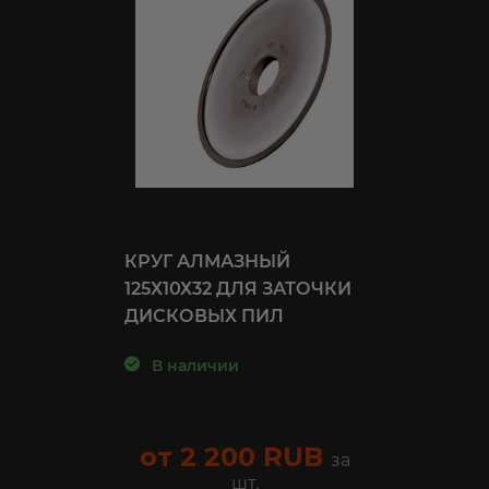
КРУГ АЛМАЗНЫЙ
КРУ
0Х32
125Х10Х32 ДЛЯ ЗАТОЧКИ
125Х
ЕЙ
ДИСКОВЫХ ПИЛ
ТОР
ДИС
В наличии
В 
от 2 200 RUB
за
от 
а шт.
шт.