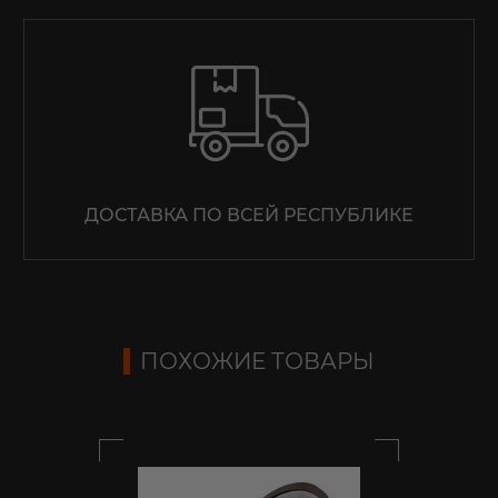
позвоним и подробно проконсультируем по всем
вопросам, которые действительно для Вас важны.
ОТПРАВИТЬ
Мы не передадим ваш телефон третьим лицам, только
позвоним и подробно проконсультируем по всем
вопросам, которые действительно для Вас важны.
ДОСТАВКА ПО ВСЕЙ РЕСПУБЛИКЕ
ОТПРАВИТЬ
ПОХОЖИЕ ТОВАРЫ