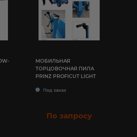
OW-
МОБИЛЬНАЯ
РА
ТОРЦОВОЧНАЯ ПИЛА
ДЛ
PRINZ PROFICUT LIGHT
RW
Под заказ
П
у
По запросу