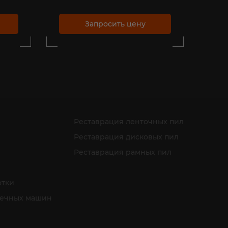
Запросить цену
Реставрация ленточных пил
Реставрация дисковых пил
Реставрация рамных пил
отки
оечных машин