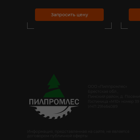
Запросить цену
ООО «Пилпромлес»
Брестская обл.,
Пинский район, д. Посен
Гостиница «М10» номер 39
УНП 291464089
Информация, представленная на сайте, не является
договором публичной оферты