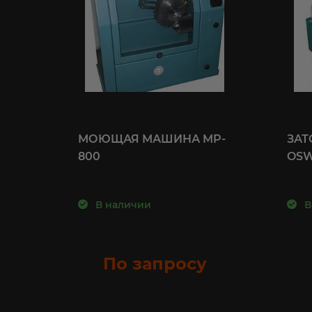
МОЮЩАЯ МАШИНА MP-
ЗАТ
Л
800
OSW
В наличии
В
По запросу