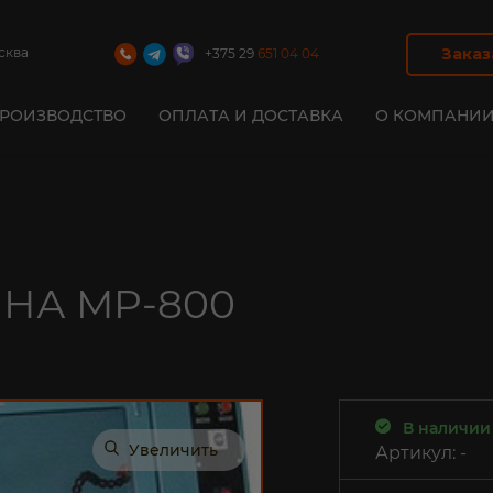
сква
Заказ
+375 29
651 04 04
РОИЗВОДСТВО
ОПЛАТА И ДОСТАВКА
О КОМПАНИ
ленточных пил
дисковых пил
рамных пил
А MP-800
В наличии
Увеличить
Артикул:
-