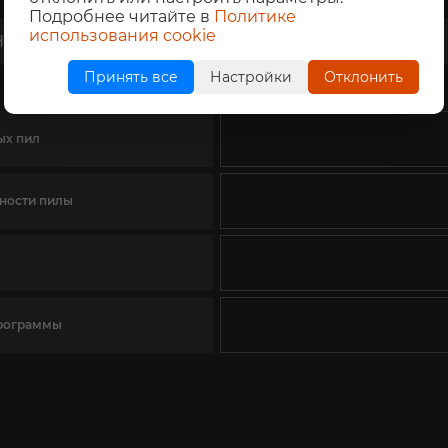
Подробнее читайте в
Политике
использования cookie
НИЕ
Принять все
Настройки
Отклонить
ых пил
ности пилы
программы